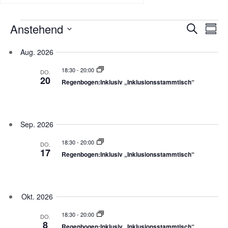
Anstehend
Veranstaltungen
Verans
Ver
Suche
Zusa
Datum
Ans
Suche
Aug. 2026
auswählen.
Nav
und
18:30
-
20:00
DO.
20
Ansich
Regenbogen:Inklusiv „Inklusionsstammtisch“
Naviga
Sep. 2026
18:30
-
20:00
DO.
17
Regenbogen:Inklusiv „Inklusionsstammtisch“
Okt. 2026
18:30
-
20:00
DO.
8
Regenbogen:Inklusiv „Inklusionsstammtisch“