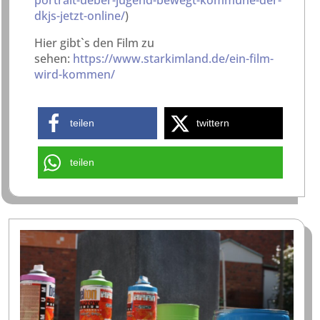
portrait-ueber-jugend-bewegt-kommune-der-
dkjs-jetzt-online/
)
Hier gibt`s den Film zu
sehen:
https://www.starkimland.de/ein-film-
wird-kommen/
teilen
twittern
teilen