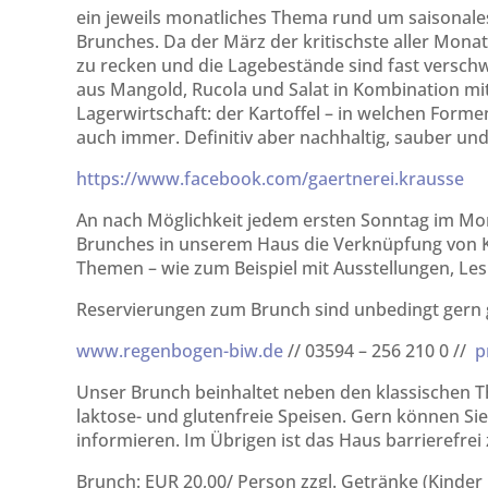
ein jeweils monatliches Thema rund um saisonale
Brunches. Da der März der kritischste aller Monat
zu recken und die Lagebestände sind fast versch
aus Mangold, Rucola und Salat in Kombination mi
Lagerwirtschaft: der Kartoffel – in welchen For
auch immer. Definitiv aber nachhaltig, sauber un
https://www.facebook.com/gaertnerei.krausse
An nach Möglichkeit jedem ersten Sonntag im Mona
Brunches in unserem Haus die Verknüpfung von Kul
Themen – wie zum Beispiel mit Ausstellungen, Le
Reservierungen zum Brunch sind unbedingt gern 
www.regenbogen-biw.de
// 03594 – 256 210 0 //
p
Unser Brunch beinhaltet neben den klassischen T
laktose- und glutenfreie Speisen. Gern können Sie
informieren. Im Übrigen ist das Haus barrierefrei 
Brunch: EUR 20,00/ Person zzgl. Getränke (Kinder bi