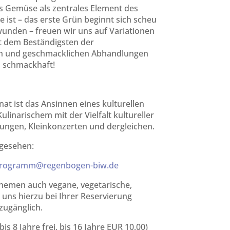
s Gemüse als zentrales Element des
e ist – das erste Grün beginnt sich scheu
wunden – freuen wir uns auf Variationen
t dem Beständigsten der
men und geschmacklichen Abhandlungen
d schmackhaft!
t ist das Ansinnen eines kulturellen
inarischem mit der Vielfalt kultureller
sungen, Kleinkonzerten und dergleichen.
gesehen:
rogramm@regenbogen-biw.de
hemen auch vegane, vegetarische,
 uns hierzu bei Ihrer Reservierung
zugänglich.
s 8 Jahre frei, bis 16 Jahre EUR 10,00)