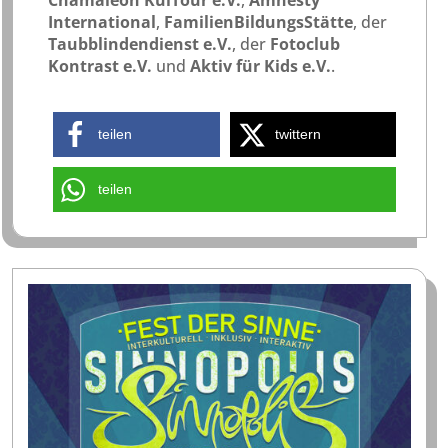
Chamäleon KulTour e.V.
,
Amnesty
International
,
FamilienBildungsStätte
, der
Taubblindendienst e.V.
, der
Fotoclub
Kontrast e.V.
und
Aktiv für Kids e.V.
.
teilen
twittern
teilen