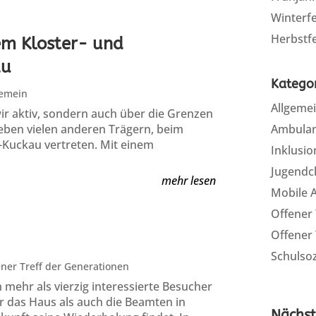
Winterfe
Herbstfe
em Kloster- und
au
Katego
gemein
Allgeme
r aktiv, sondern auch über die Grenzen
eben vielen anderen Trägern, beim
Ambulan
z-Kuckau vertreten. Mit einem
Inklusi
Jugendc
mehr lesen
Mobile A
Offener 
Offener 
Schulsoz
ner Treff der Generationen
mehr als vierzig interessierte Besucher
r das Haus als auch die Beamten in
Nächst