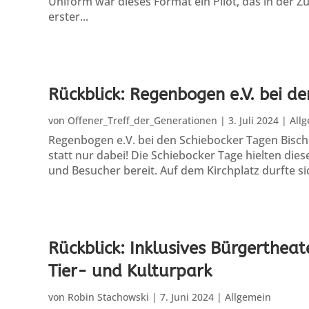
Uniform war dieses Format ein Pilot, das in der Z
erster...
Rückblick: Regenbogen e.V. bei d
von
Offener_Treff_der_Generationen
|
3. Juli 2024
|
All
Regenbogen e.V. bei den Schiebocker Tagen Bischo
statt nur dabei! Die Schiebocker Tage hielten dies
und Besucher bereit. Auf dem Kirchplatz durfte sic
Rückblick: Inklusives Bürgerthea
Tier- und Kulturpark
von
Robin Stachowski
|
7. Juni 2024
|
Allgemein